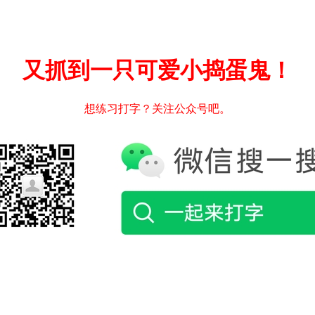
又抓到一只可爱小捣蛋鬼！
想练习打字？关注公众号吧。