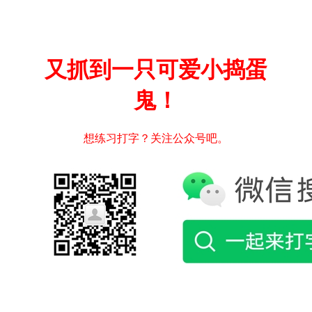
又抓到一只可爱小捣蛋
鬼！
想练习打字？关注公众号吧。