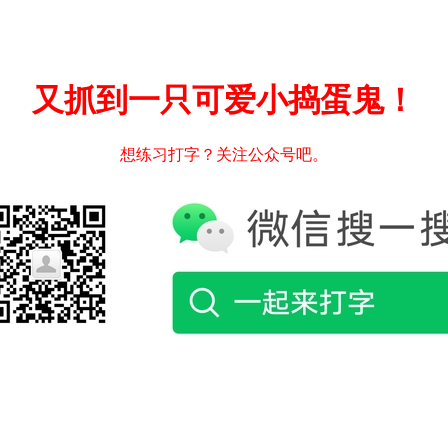
又抓到一只可爱小捣蛋鬼！
想练习打字？关注公众号吧。