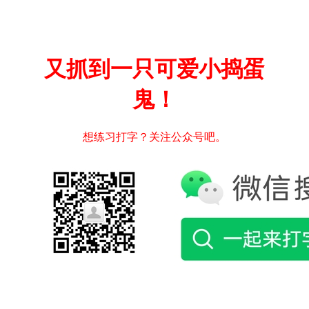
又抓到一只可爱小捣蛋
鬼！
想练习打字？关注公众号吧。