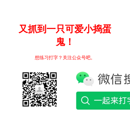
又抓到一只可爱小捣蛋
鬼！
想练习打字？关注公众号吧。