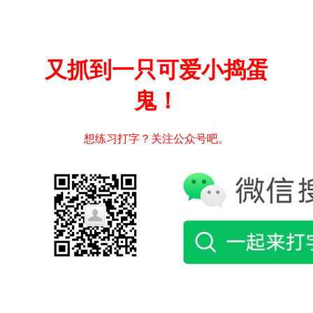
又抓到一只可爱小捣蛋
鬼！
想练习打字？关注公众号吧。