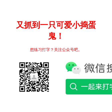
又抓到一只可爱小捣蛋
鬼！
想练习打字？关注公众号吧。