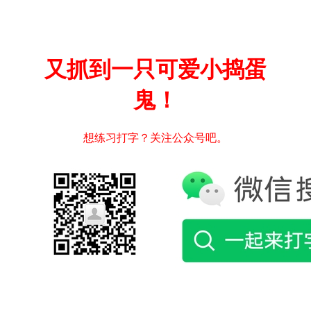
又抓到一只可爱小捣蛋
鬼！
想练习打字？关注公众号吧。