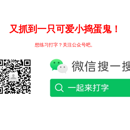
又抓到一只可爱小捣蛋鬼！
想练习打字？关注公众号吧。