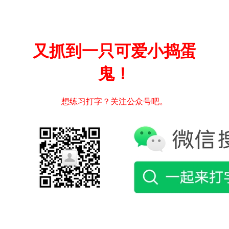
又抓到一只可爱小捣蛋
鬼！
想练习打字？关注公众号吧。