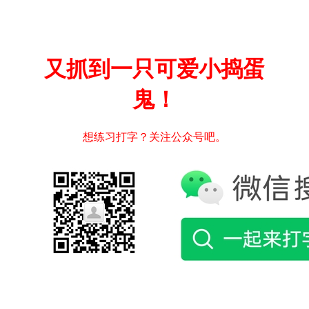
又抓到一只可爱小捣蛋
鬼！
想练习打字？关注公众号吧。