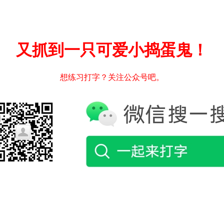
又抓到一只可爱小捣蛋鬼！
想练习打字？关注公众号吧。