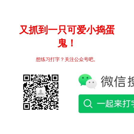
又抓到一只可爱小捣蛋
鬼！
想练习打字？关注公众号吧。