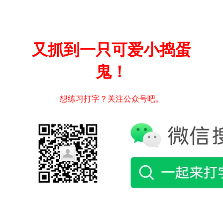
又抓到一只可爱小捣蛋
鬼！
想练习打字？关注公众号吧。