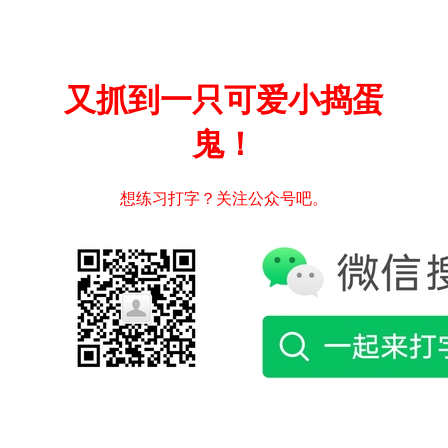
又抓到一只可爱小捣蛋
鬼！
想练习打字？关注公众号吧。