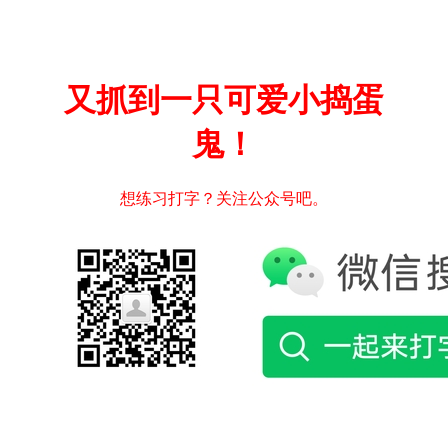
又抓到一只可爱小捣蛋
鬼！
想练习打字？关注公众号吧。