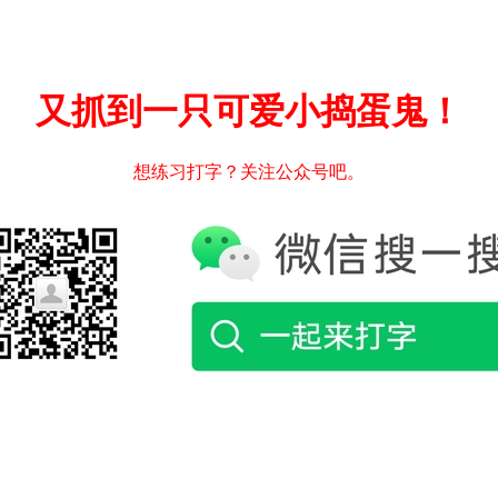
又抓到一只可爱小捣蛋鬼！
想练习打字？关注公众号吧。