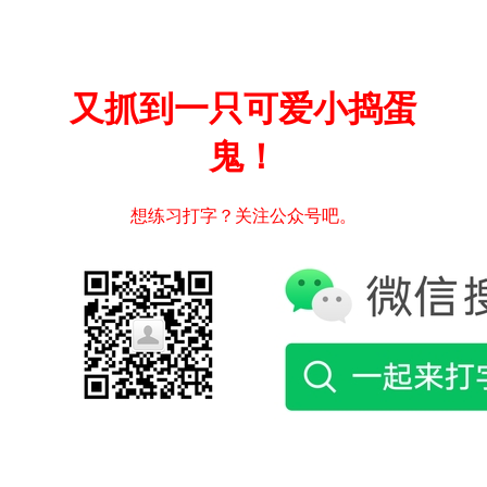
又抓到一只可爱小捣蛋
鬼！
想练习打字？关注公众号吧。