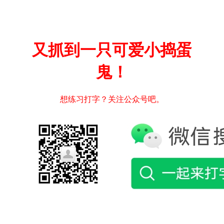
又抓到一只可爱小捣蛋
鬼！
想练习打字？关注公众号吧。