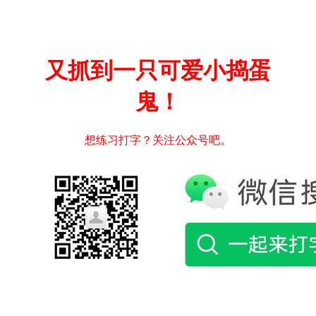
又抓到一只可爱小捣蛋
鬼！
想练习打字？关注公众号吧。