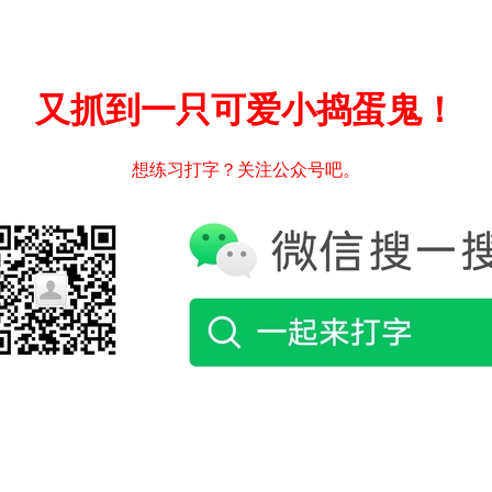
又抓到一只可爱小捣蛋鬼！
想练习打字？关注公众号吧。