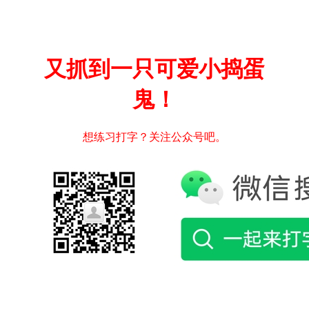
又抓到一只可爱小捣蛋
鬼！
想练习打字？关注公众号吧。