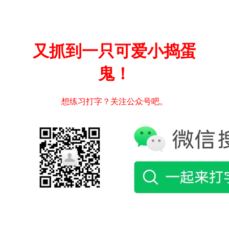
又抓到一只可爱小捣蛋
鬼！
想练习打字？关注公众号吧。