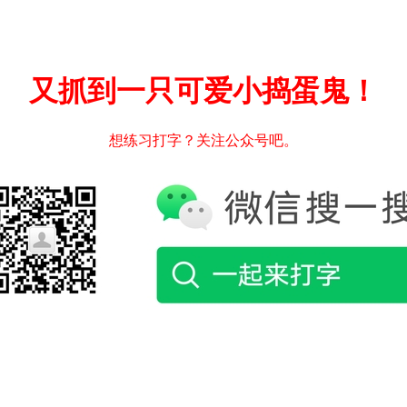
又抓到一只可爱小捣蛋鬼！
想练习打字？关注公众号吧。